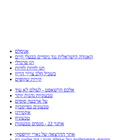
אנימלס
האגודה הישראלית נגד ניסויים בבעלי חיים
ויגן פרנדלי
תנו לחיות לחיות
בשביל חלב צריך הריון
קירות שקופים
אלכס הרשאפט - לעולם לא עוד
טבעוניות נהנות יותר
על ארבעה סוסים
טבעונים בפייסבוק
אקטיויגן
טבעוניוז
אתגר 22 - מנסים טבעונות
אתר ההרצאה של גארי יורופסקי
קרניזם: הפסיכולוגיה של אכילת בשר | דר' מלאני ג'וי