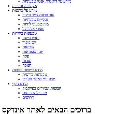
מידע על דיאטות אנטי טבעוניות
אקולוגיה וסביבה
מידע על צרכנות
עור פרוות צמר וביגוד
נעלייים טבעוניות
מזון טבעוני לחיות
מוצרי אלכוהול
טבעונות ביהדות
ראש השנה
יום כיפור
שבועות
יום העצמאות
פסח
סוכות
חנוכה
מידע בשפות נוספות
טבעונות ברוסית
טבעונות במגזר הערבי
מידע נוסף
קבוצות ועמודים בפייסבוק
מידע למתגייסים
דרושים
ברוכים הבאים לאתר אינדקס