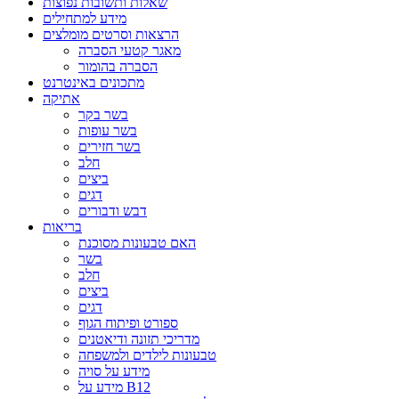
שאלות ותשובות נפוצות
מידע למתחילים
הרצאות וסרטים מומלצים
מאגר קטעי הסברה
הסברה בהומור
מתכונים באינטרנט
אתיקה
בשר בקר
בשר עופות
בשר חזירים
חלב
ביצים
דגים
דבש ודבורים
בריאות
האם טבעונות מסוכנת
בשר
חלב
ביצים
דגים
ספורט ופיתוח הגוף
מדריכי תזונה ודיאטנים
טבעונות לילדים ולמשפחה
מידע על סויה
מידע על B12