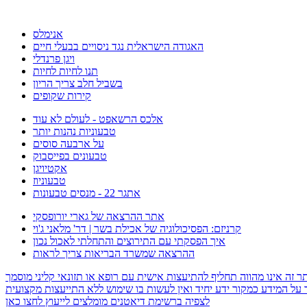
אנימלס
האגודה הישראלית נגד ניסויים בבעלי חיים
ויגן פרנדלי
תנו לחיות לחיות
בשביל חלב צריך הריון
קירות שקופים
אלכס הרשאפט - לעולם לא עוד
טבעוניות נהנות יותר
על ארבעה סוסים
טבעונים בפייסבוק
אקטיויגן
טבעוניוז
אתגר 22 - מנסים טבעונות
אתר ההרצאה של גארי יורופסקי
קרניזם: הפסיכולוגיה של אכילת בשר | דר' מלאני ג'וי
איך הפסקתי עם התירוצים והתחלתי לאכול נכון
ההרצאה שמשרד הבריאות צריך לראות
לצפיה ברשימת דיאטנים מומלצים לייעוץ לחצו כאן