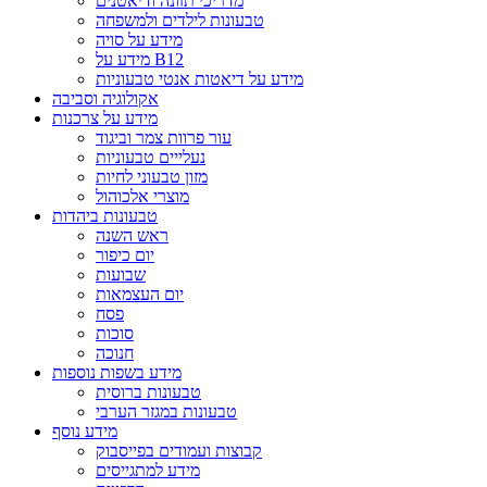
מדריכי תזונה ודיאטנים
טבעונות לילדים ולמשפחה
מידע על סויה
מידע על B12
מידע על דיאטות אנטי טבעוניות
אקולוגיה וסביבה
מידע על צרכנות
עור פרוות צמר וביגוד
נעלייים טבעוניות
מזון טבעוני לחיות
מוצרי אלכוהול
טבעונות ביהדות
ראש השנה
יום כיפור
שבועות
יום העצמאות
פסח
סוכות
חנוכה
מידע בשפות נוספות
טבעונות ברוסית
טבעונות במגזר הערבי
מידע נוסף
קבוצות ועמודים בפייסבוק
מידע למתגייסים