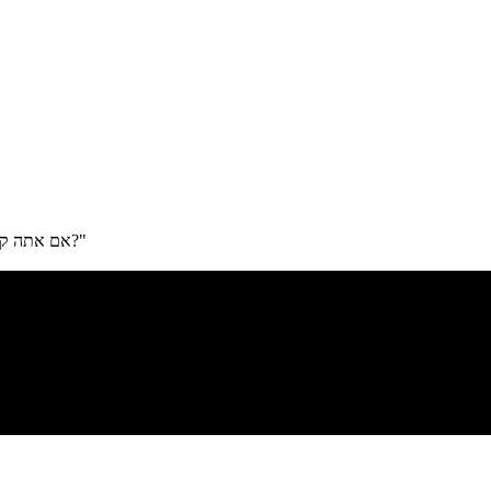
- אם אתה קורא לזה ככה, היית אומר שנתקעת באכילת בעלי חיים מטעמי חוסר מוסר?"