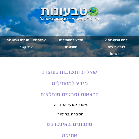
Skip to main content
למה טבעונות ?
מידע למתחילים
אתגר 22 - מנסים טבעונות
לוח ארועים
מתכונים
צור קשר
דרושים!
שאלות ותשובות נפוצות
מידע למתחילים
הרצאות וסרטים מומלצים
מאגר קטעי הסברה
הסברה בהומור
מתכונים באינטרנט
אתיקה