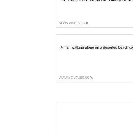
NEWS.WALLA.CO.IL
A man walking alone on a deserted beach come
WWW.YOUTUBE.COM