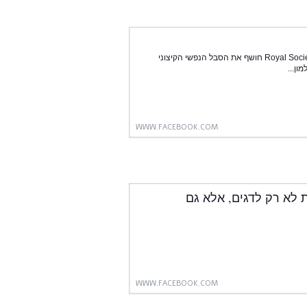
מחקר שפורסם בכתב-העת המדעי המכובד Royal Society Open Science חושף את הסבל הנפשי הקיצוני
ון...
WWW.FACEBOOK.COM
 לא רק לדגים, אלא גם
WWW.FACEBOOK.COM