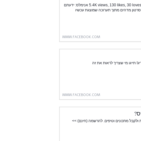
5.4K views, 130 likes, 30 loves, 29 comments, 87 shares, Facebook Watch Videos from אנימלס: ידעתם
סרטון מדהים מתוך תערוכה שמוצגת עכשיו
WWW.FACEBOOK.COM
ג! תייגו מי שצריך לראות את זה
WWW.FACEBOOK.COM
ס?
ות בליווי תזונאיות קליניות ולקבל מתכונים וטיפים. להרשמה (חינם) >>