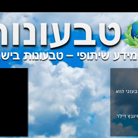
עוני הוא
יגנץ זילר