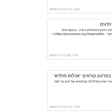
WWW.FACEBOOK.COM
הדגים
רג הדגים מהגדולים בארץ - בהגשת מיקי
חיימוביץ'. אנא שתפו את הסרטון וחתמו על העצומה באתר התחקיר - https://anonymous.org.il/expose/fish/ כי
WWW.YOUTUBE.COM
בסרטון קוראים "אכלוס מחדש"
רי שהיא מדלדלת אוכלוסיות של דגים עד לסף
WWW.FACEBOOK.COM