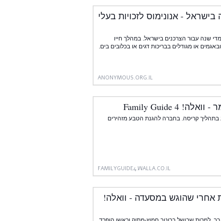
 בישראל - אנונימוס לזכויות בעלי
). כ-150 מיליון דגים מומתים מדי שנה עבור הצרכנים בישראל. במהלך חייו
ANONYMOUS.ORG.IL
Family Guide 
ע בתהליך קריסה. בחברה להגנת הטבע מזהירים
FAMILYGUIDE4.WALLA.CO.IL
ת אחרי שהוגש במסעדה - וואלה!
רב. למרות שבושל ברוטב חמוץ-מתוק וראשו הופרד