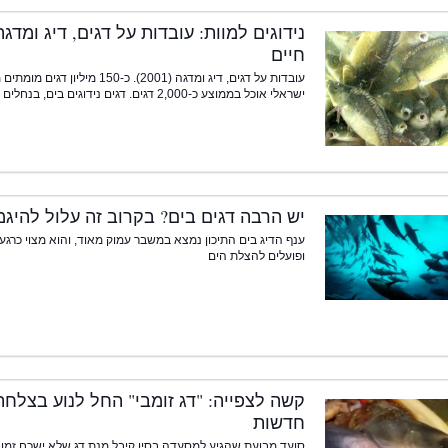
נידוגים למוות: עובדות על דגים, דיג ומדגה
חיים
עובדות על דגים, דיג ומדגה (2001
ישראלי אוכל בממוצע כ-2,000 דגים. דגים נידוגים בים, בנחלים ובאגמים או מגודלים בבריכות דגים או בכלובים בים.
יש הרבה דגים בים? בקרוב זה עלול להיגמר - וואלה! 4
ענף הדיג בים התיכון נמצא במשבר עמוק מאוד, והוא מצוי כרג
ופועלים להצלת הים
קשה לצפייה: "דג זומבי" החל לנוע בצלח
חדשות
סועד מבועת שהגיע למסעדה בסין קיבל מנת דג שלא ישכח זמן 