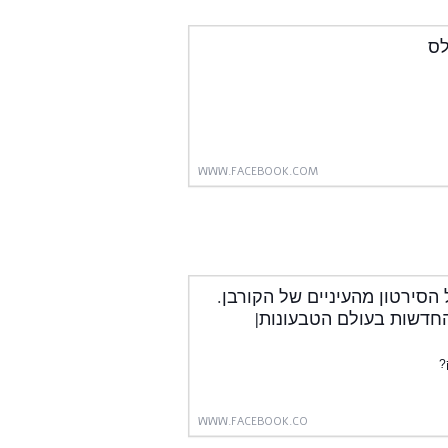
WWW.FACEBOOK.COM
 הסירטון מהעיניים של הקורבן.
האם זה עדיין מצחיק? | By ‎טבעוניוז - כל החדשות בעולם הטבעונות‎ |
?
WWW.FACEBOOK.CO